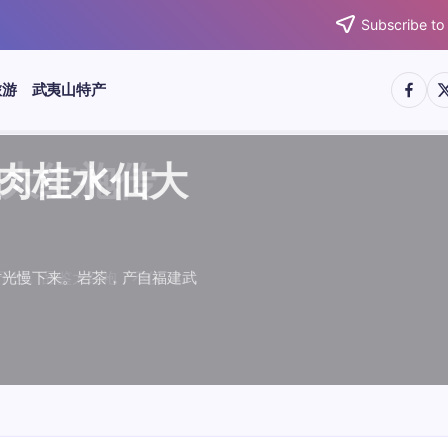
Subscribe to
https:/
htt
旅游
武夷山特产
武夷水仙
武夷肉桂
典岩茶对
肉桂水仙
桂水仙大
大红袍传
武夷水仙
武夷肉桂
典岩茶对
肉桂水仙
鉴大红袍传
品肉桂水仙大
品肉桂水仙大
品鉴大红袍传
品鉴武夷水仙
品鉴武夷肉桂
款经典岩茶对
品鉴肉桂水仙
绵长而备受茶客青睐。品
名源于香叶似肉桂，更因
所谓岩韵，是茶叶在武夷
大红袍作为岩茶代表，其
下来。岩茶，产自福建武
于世。品鉴大红袍，不仅
绵长而备受茶客青睐。品
名源于香叶似肉桂，更因
所谓岩韵，是茶叶在武夷
大红袍作为岩茶代表，其
闻名于世。品鉴大红袍，不仅
让时光慢下来。岩茶，产自福建武
，让时光慢下来。岩茶，产自福建武
花香”闻名于世。品鉴大红袍，不仅
顺滑、底蕴绵长而备受茶客青睐。品
中翘楚。其名源于香叶似肉桂，更因
闻名于世。所谓岩韵，是茶叶在武夷
桂、水仙、大红袍作为岩茶代表，其