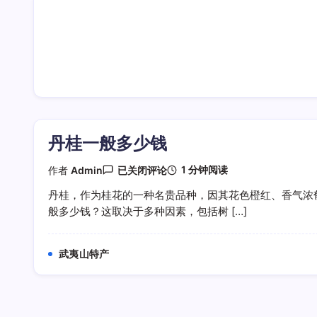
丹桂一般多少钱
丹
1 分钟阅读
作者
Admin
已关闭评论
桂
一
丹桂，作为桂花的一种名贵品种，因其花色橙红、香气浓
般
般多少钱？这取决于多种因素，包括树 […]
多
少
钱
武夷山特产