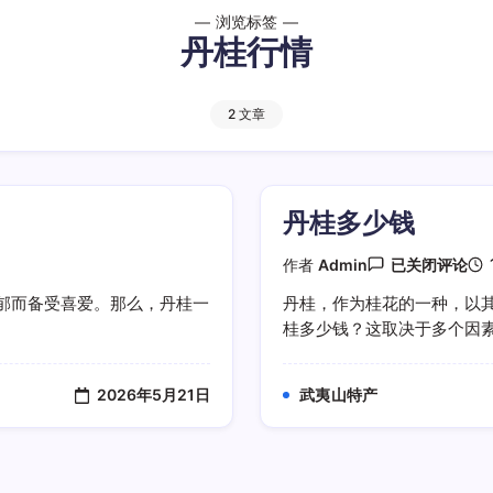
浏览标签
丹桂行情
2 文章
丹桂多少钱
丹
作者
Admin
已关闭评论
桂
多
郁而备受喜爱。那么，丹桂一
丹桂，作为桂花的一种，以
少
桂多少钱？这取决于多个因素，
钱
2026年5月21日
武夷山特产