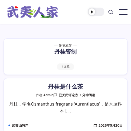
跳
至
正
武
文
夷
人
家
浏览标签
丹桂窨制
1 文章
丹桂是什么茶
丹
1 分钟阅读
作者
Admin
已关闭评论
桂
是
丹桂，学名Osmanthus fragrans ‘Aurantiacus’，是木犀科
什
木 […]
么
茶
武夷山特产
2026年5月20日