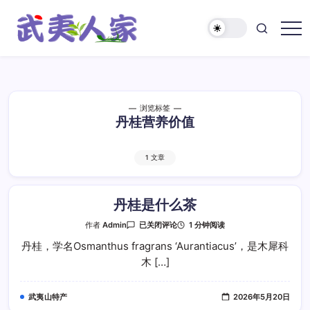
跳
至
正
武
文
夷
人
家
浏览标签
丹桂营养价值
1 文章
丹桂是什么茶
丹
1 分钟阅读
作者
Admin
已关闭评论
桂
是
丹桂，学名Osmanthus fragrans ‘Aurantiacus’，是木犀科
什
木 […]
么
茶
武夷山特产
2026年5月20日