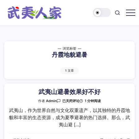
跳
至
正
武
文
夷
人
家
浏览标签
丹霞地貌避暑
1 文章
武夷山避暑效果好不好
武
1 分钟阅读
作者
Admin
已关闭评论
夷
山
武夷山，作为世界自然与文化双重遗产，以其独特的丹霞地
避
貌和丰富的生态资源，成为夏季避暑的热门选择。那么，武
暑
效
夷山避 […]
果
好
不
好