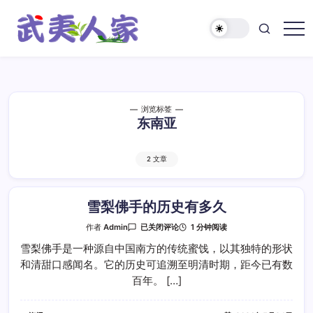
跳
至
正
武
文
夷
人
家
浏览标签
东南亚
2 文章
雪梨佛手的历史有多久
雪
1 分钟阅读
作者
Admin
已关闭评论
梨
佛
雪梨佛手是一种源自中国南方的传统蜜饯，以其独特的形状
手
和清甜口感闻名。它的历史可追溯至明清时期，距今已有数
的
历
百年。 […]
史
有
多
久