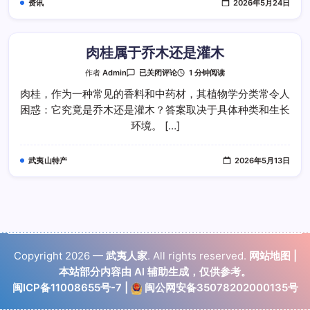
资讯
2026年5月24日
肉桂属于乔木还是灌木
肉
1 分钟阅读
作者
Admin
已关闭评论
桂
属
肉桂，作为一种常见的香料和中药材，其植物学分类常令人
于
困惑：它究竟是乔木还是灌木？答案取决于具体种类和生长
乔
木
环境。 […]
还
是
灌
木
武夷山特产
2026年5月13日
Copyright 2026 —
武夷人家
. All rights reserved.
网站地图
|
本站部分内容由 AI 辅助生成，仅供参考。
闽ICP备11008655号-7
|
闽公网安备35078202000135号