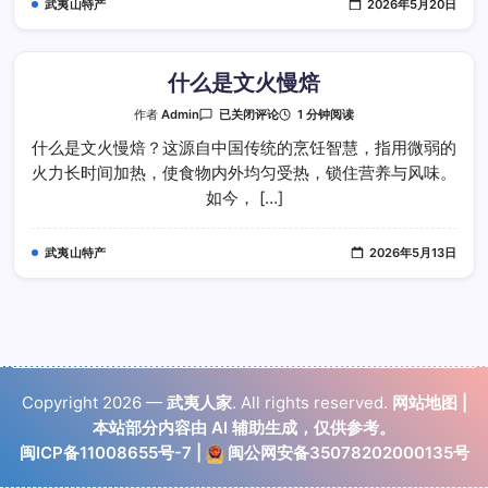
武夷山特产
2026年5月20日
什么是文火慢焙
什
1 分钟阅读
作者
Admin
已关闭评论
么
是
什么是文火慢焙？这源自中国传统的烹饪智慧，指用微弱的
文
火力长时间加热，使食物内外均匀受热，锁住营养与风味。
火
慢
如今， […]
焙
武夷山特产
2026年5月13日
Copyright 2026 —
武夷人家
. All rights reserved.
网站地图
|
本站部分内容由 AI 辅助生成，仅供参考。
闽ICP备11008655号-7
|
闽公网安备35078202000135号