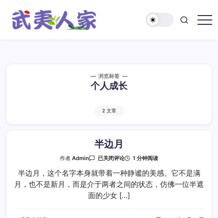
跳
至
正
武
文
夷
人
家
浏览标签
个人成长
2 文章
半边月
半
1 分钟阅读
作者
Admin
已关闭评论
边
月
半边月，这个名字本身就带着一种静谧的美感。它不是满
月，也不是新月，而是介于两者之间的状态，仿佛一位半遮
面的少女 […]