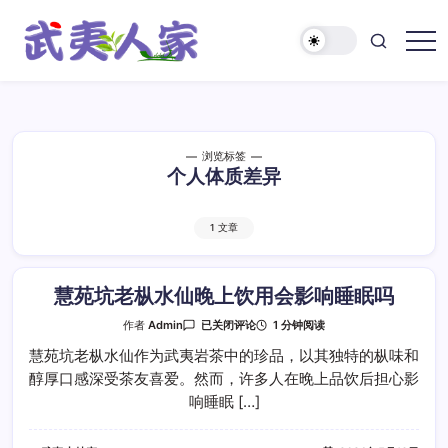
跳
至
正
武
文
夷
人
家
浏览标签
个人体质差异
1 文章
慧苑坑老枞水仙晚上饮用会影响睡眠吗
慧
1 分钟阅读
作者
Admin
已关闭评论
苑
坑
慧苑坑老枞水仙作为武夷岩茶中的珍品，以其独特的枞味和
老
醇厚口感深受茶友喜爱。然而，许多人在晚上品饮后担心影
枞
水
响睡眠 […]
仙
晚
上
饮