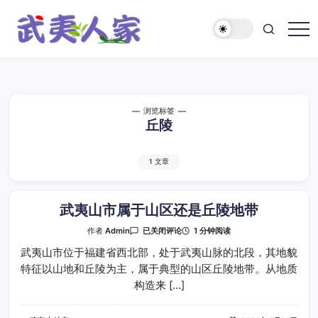
跳
至
正
武
文
夷
人
家
浏览标签
丘陵
1 文章
武夷山市属于山区还是丘陵地带
武
1 分钟阅读
作者
Admin
已关闭评论
夷
山
武夷山市位于福建省西北部，处于武夷山脉的北段，其地貌
市
特征以山地和丘陵为主，属于典型的山区丘陵地带。从地质
属
于
构造来 […]
山
区
还
是