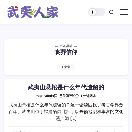
跳
至
正
武
文
夷
人
家
浏览标签
丧葬信仰
1 文章
武夷山悬棺是什么年代遗留的
武
1 分钟阅读
作者
Admin
已关闭评论
夷
山
武夷山悬棺是什么年代遗留的？这一谜题困扰了考古学界数
悬
百年。武夷山位于福建省西北部，以丹霞地貌和丰富的文化
棺
是
遗产闻 […]
什
么
年
代