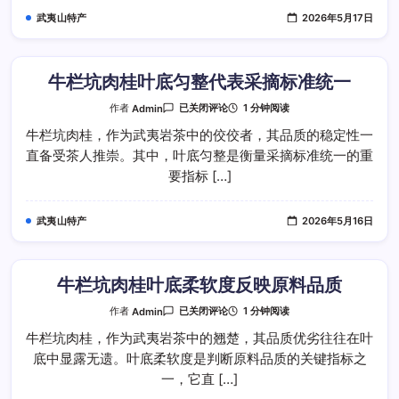
匀
武夷山特产
2026年5月17日
整
度
代
表
做
工
牛栏坑肉桂叶底匀整代表采摘标准统一
好
坏
牛
1 分钟阅读
作者
Admin
已关闭评论
栏
坑
牛栏坑肉桂，作为武夷岩茶中的佼佼者，其品质的稳定性一
肉
直备受茶人推崇。其中，叶底匀整是衡量采摘标准统一的重
桂
叶
要指标 […]
底
匀
整
代
武夷山特产
2026年5月16日
表
采
摘
标
准
统
牛栏坑肉桂叶底柔软度反映原料品质
一
牛
1 分钟阅读
作者
Admin
已关闭评论
栏
坑
牛栏坑肉桂，作为武夷岩茶中的翘楚，其品质优劣往往在叶
肉
底中显露无遗。叶底柔软度是判断原料品质的关键指标之
桂
叶
一，它直 […]
底
柔