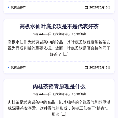
软
度
武夷山特产
2026年5月16日
反
映
原
料
品
质
高枞水仙叶底柔软是不是代表好茶
高
1 分钟阅读
作者
Admin
已关闭评论
枞
水
高枞水仙作为武夷岩茶中的珍品，其叶底柔软程度常被茶友
仙
视为品质判断的重要依据。然而，叶底柔软是否直接等同于
叶
底
好茶？ […]
柔
软
是
不
武夷山特产
2026年5月15日
是
代
表
好
茶
肉桂茶摇青原理是什么
肉
1 分钟阅读
作者
Admin
已关闭评论
桂
茶
肉桂茶是武夷岩茶中的名品，以其独特的辛锐香气和醇厚滋
摇
味深受茶友喜爱。这种香气的形成，关键工艺在于“摇青”。
青
原
那么 […]
理
是