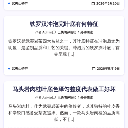
有
武夷山特产
2026年5月20日
风
味
特
点
铁罗汉冲泡完叶底有何特征
铁
1 分钟阅读
作者
Admin
已关闭评论
罗
汉
铁罗汉是武夷岩茶四大名丛之一，其叶底特征在冲泡后尤为
冲
明显，是鉴别品质和工艺的关键。冲泡后的铁罗汉叶底，首
泡
完
先呈现 […]
叶
底
有
何
武夷山特产
2026年5月19日
特
征
马头岩肉桂叶底色泽匀整度代表做工好坏
马
1 分钟阅读
作者
Admin
已关闭评论
头
岩
马头岩肉桂，作为武夷岩茶中的佼佼者，以其独特的桂皮香
肉
和辛锐口感备受茶友追捧。然而，一款马头岩肉桂的品质高
桂
叶
低，不 […]
底
色
泽