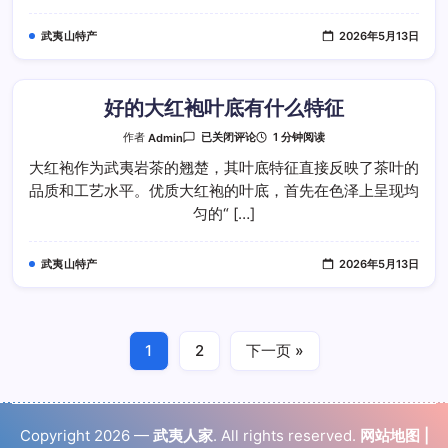
什
么
武夷山特产
2026年5月13日
好的大红袍叶底有什么特征
好
1 分钟阅读
作者
Admin
已关闭评论
的
大
大红袍作为武夷岩茶的翘楚，其叶底特征直接反映了茶叶的
红
品质和工艺水平。优质大红袍的叶底，首先在色泽上呈现均
袍
叶
匀的“ […]
底
有
什
么
武夷山特产
2026年5月13日
特
征
1
2
下一页 »
Copyright 2026 —
武夷人家
. All rights reserved.
网站地图
|