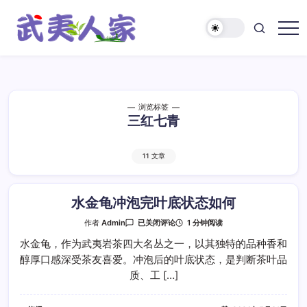
跳
至
正
武
文
夷
人
家
浏览标签
三红七青
11 文章
水金龟冲泡完叶底状态如何
水
1 分钟阅读
作者
Admin
已关闭评论
金
龟
水金龟，作为武夷岩茶四大名丛之一，以其独特的品种香和
冲
醇厚口感深受茶友喜爱。冲泡后的叶底状态，是判断茶叶品
泡
完
质、工 […]
叶
底
状
态