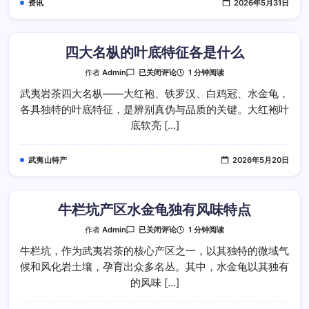
资讯
2026年5月31日
如
何
四大名枞的叶底特征各是什么
四
1 分钟阅读
作者
Admin
已关闭评论
大
名
武夷岩茶四大名枞——大红袍、铁罗汉、白鸡冠、水金龟，
枞
各具独特的叶底特征，是辨别真伪与品质的关键。大红袍叶
的
叶
底软亮 […]
底
特
征
各
武夷山特产
2026年5月20日
是
什
么
牛栏坑产区水金龟独有风味特点
牛
1 分钟阅读
作者
Admin
已关闭评论
栏
坑
牛栏坑，作为武夷岩茶的核心产区之一，以其独特的微域气
产
候和风化岩土壤，孕育出众多名丛。其中，水金龟以其独有
区
水
的风味 […]
金
龟
独