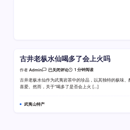
古井老枞水仙喝多了会上火吗
古
1 分钟阅读
作者
Admin
已关闭评论
井
老
古井老枞水仙作为武夷岩茶中的珍品，以其独特的枞味、
枞
喜爱。然而，关于“喝多了是否会上火 […]
水
仙
喝
多
武夷山特产
了
会
上
火
吗