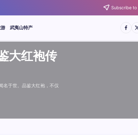
Subscribe to
https:/
htt
旅游
武夷山特产
武夷水仙
武夷肉桂
典岩茶对
肉桂水仙
桂水仙大
大红袍传
武夷水仙
武夷肉桂
典岩茶对
肉桂水仙
鉴大红袍传
品肉桂水仙大
品鉴大红袍传
品鉴武夷水仙
品鉴武夷肉桂
款经典岩茶对
品鉴肉桂水仙
品肉桂水仙大
绵长而备受茶客青睐。品
名源于香叶似肉桂，更因
所谓岩韵，是茶叶在武夷
大红袍作为岩茶代表，其
下来。岩茶，产自福建武
于世。品鉴大红袍，不仅
绵长而备受茶客青睐。品
名源于香叶似肉桂，更因
所谓岩韵，是茶叶在武夷
大红袍作为岩茶代表，其
”闻名于世。品鉴大红袍，不仅
，让时光慢下来。岩茶，产自福建武
花香”闻名于世。品鉴大红袍，不仅
顺滑、底蕴绵长而备受茶客青睐。品
中翘楚。其名源于香叶似肉桂，更因
闻名于世。所谓岩韵，是茶叶在武夷
桂、水仙、大红袍作为岩茶代表，其
，让时光慢下来。岩茶，产自福建武