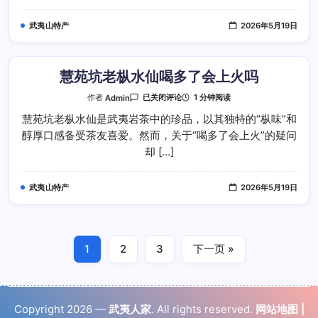
到
清
武夷山特产
2026年5月19日
热
降
火
效
果
慧苑坑老枞水仙喝多了会上火吗
慧
1 分钟阅读
作者
Admin
已关闭评论
苑
坑
慧苑坑老枞水仙是武夷岩茶中的珍品，以其独特的“枞味”和
老
醇厚口感备受茶友喜爱。然而，关于“喝多了会上火”的疑问
枞
水
却 […]
仙
喝
多
了
武夷山特产
2026年5月19日
会
上
火
吗
1
2
3
下一页 »
Copyright 2026 —
武夷人家
. All rights reserved.
网站地图
|