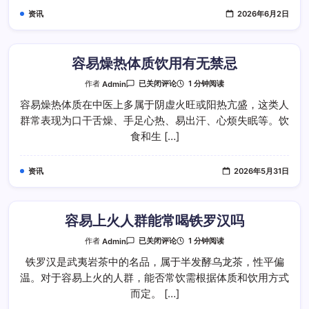
妖
资讯
2026年6月2日
吗
容易燥热体质饮用有无禁忌
容
1 分钟阅读
作者
Admin
已关闭评论
易
燥
容易燥热体质在中医上多属于阴虚火旺或阳热亢盛，这类人
热
群常表现为口干舌燥、手足心热、易出汗、心烦失眠等。饮
体
质
食和生 […]
饮
用
有
无
资讯
2026年5月31日
禁
忌
容易上火人群能常喝铁罗汉吗
容
1 分钟阅读
作者
Admin
已关闭评论
易
上
铁罗汉是武夷岩茶中的名品，属于半发酵乌龙茶，性平偏
火
温。对于容易上火的人群，能否常饮需根据体质和饮用方式
人
群
而定。 […]
能
常