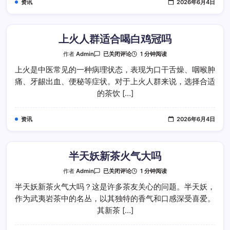
资讯
2026年6月4日
吗
上火人群适合喝白鸡冠吗
上
1 分钟阅读
作者
Admin
已关闭评论
火
人
上火是中医常见的一种病理状态，表现为口干舌燥、咽喉肿
群
痛、牙龈出血、便秘等症状。对于上火人群来说，选择合适
适
合
的茶饮 […]
喝
白
鸡
冠
资讯
2026年6月4日
吗
半天妖新茶火气大吗
半
1 分钟阅读
作者
Admin
已关闭评论
天
妖
半天妖新茶火气大吗？这是许多茶友关心的问题。半天妖，
新
作为武夷岩茶中的名丛，以其独特的香气和口感深受喜爱。
茶
火
其新茶 […]
气
大
吗