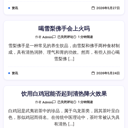
喝
铁
资讯
2026年5月27日
罗
汉
吗
喝雪梨佛手会上火吗
喝
1 分钟阅读
作者
Admin
已关闭评论
雪
梨
雪梨佛手是一种常见的养生饮品，由雪梨和佛手两种食材制
佛
成，具有清热润肺、理气和胃的功效。然而，有些人担心喝
手
会
雪梨佛 […]
上
火
吗
资讯
2026年5月24日
饮用白鸡冠能否起到清热降火效果
饮
1 分钟阅读
作者
Admin
已关闭评论
用
白
白鸡冠是武夷岩茶中的珍品，属于乌龙茶类，因其茶叶呈白
鸡
色，形似鸡冠而得名。在传统中医理论中，茶叶常被认为具
冠
能
有清热 […]
否
起