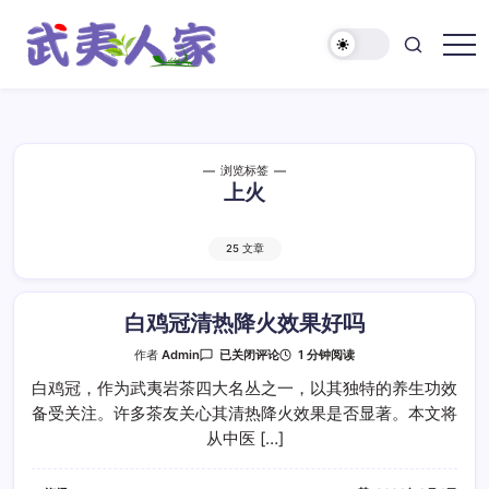
跳
至
正
武
文
夷
人
家
浏览标签
上火
25 文章
白鸡冠清热降火效果好吗
白
1 分钟阅读
作者
Admin
已关闭评论
鸡
冠
白鸡冠，作为武夷岩茶四大名丛之一，以其独特的养生功效
清
备受关注。许多茶友关心其清热降火效果是否显著。本文将
热
降
从中医 […]
火
效
果
好