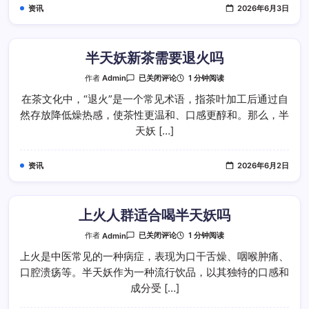
资讯
2026年6月3日
半天妖新茶需要退火吗
半
1 分钟阅读
作者
Admin
已关闭评论
天
妖
在茶文化中，“退火”是一个常见术语，指茶叶加工后通过自
新
然存放降低燥热感，使茶性更温和、口感更醇和。那么，半
茶
需
天妖 […]
要
退
火
吗
资讯
2026年6月2日
上火人群适合喝半天妖吗
上
1 分钟阅读
作者
Admin
已关闭评论
火
人
上火是中医常见的一种病症，表现为口干舌燥、咽喉肿痛、
群
口腔溃疡等。半天妖作为一种流行饮品，以其独特的口感和
适
合
成分受 […]
喝
半
天