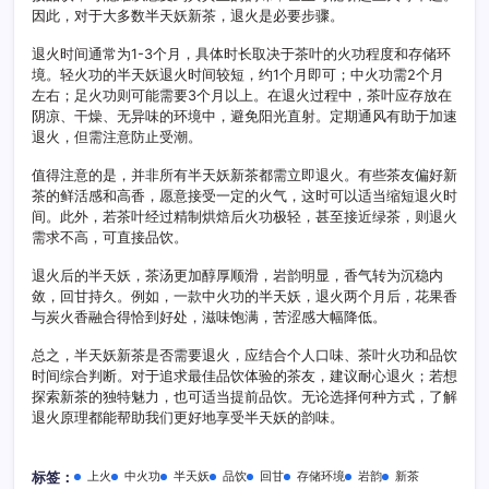
因此，对于大多数半天妖新茶，退火是必要步骤。
退火时间通常为1-3个月，具体时长取决于茶叶的火功程度和存储环
境。轻火功的半天妖退火时间较短，约1个月即可；中火功需2个月
左右；足火功则可能需要3个月以上。在退火过程中，茶叶应存放在
阴凉、干燥、无异味的环境中，避免阳光直射。定期通风有助于加速
退火，但需注意防止受潮。
值得注意的是，并非所有半天妖新茶都需立即退火。有些茶友偏好新
茶的鲜活感和高香，愿意接受一定的火气，这时可以适当缩短退火时
间。此外，若茶叶经过精制烘焙后火功极轻，甚至接近绿茶，则退火
需求不高，可直接品饮。
退火后的半天妖，茶汤更加醇厚顺滑，岩韵明显，香气转为沉稳内
敛，回甘持久。例如，一款中火功的半天妖，退火两个月后，花果香
与炭火香融合得恰到好处，滋味饱满，苦涩感大幅降低。
总之，半天妖新茶是否需要退火，应结合个人口味、茶叶火功和品饮
时间综合判断。对于追求最佳品饮体验的茶友，建议耐心退火；若想
探索新茶的独特魅力，也可适当提前品饮。无论选择何种方式，了解
退火原理都能帮助我们更好地享受半天妖的韵味。
上火
中火功
半天妖
品饮
回甘
存储环境
岩韵
新茶
标签：