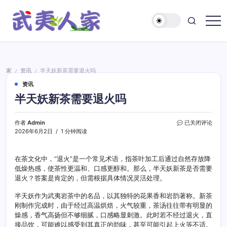
跳
至
正
武
文
夷
人
家
家
资讯
半天妖新茶需要退火吗
/
/
资讯
半天妖新茶需要退火吗
半
作者
Admin
已关闭评论
天
2026年6月2日
1 分钟阅读
妖
新
茶
在茶文化中，“退火”是一个常见术语，指茶叶加工后通过自然存放降
需
低燥热感，使茶性更温和、口感更醇和。那么，半天妖新茶是否需要
要
退火？答案是肯定的，但需根据具体情况灵活处理。
退
火
半天妖作为武夷岩茶中的名品，以其独特的花果香和岩韵著称。新茶
吗
刚制作完成时，由于经过高温烘焙，火气较重，茶汤往往带有明显的
燥感，香气高扬但不够细腻，口感略显刺激。此时若不经过退火，直
接品饮，可能难以感受到其真正的韵味，甚至可能引起上火等不适。