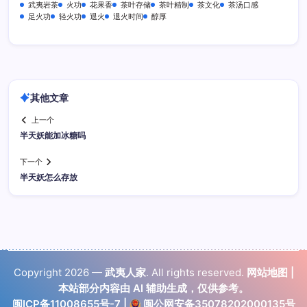
武夷岩茶
火功
花果香
茶叶存储
茶叶精制
茶文化
茶汤口感
足火功
轻火功
退火
退火时间
醇厚
其他文章
上一个
半天妖能加冰糖吗
下一个
半天妖怎么存放
Copyright 2026 —
武夷人家
. All rights reserved.
网站地图
|
本站部分内容由 AI 辅助生成，仅供参考。
闽ICP备11008655号-7
|
闽公网安备35078202000135号