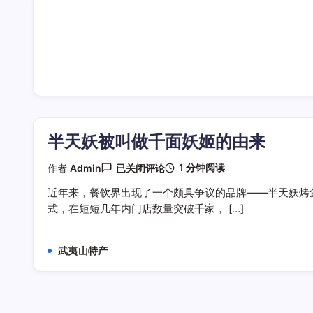
半天妖被叫做千面妖姬的由来
半
1 分钟阅读
作者
Admin
已关闭评论
天
妖
近年来，餐饮界出现了一个颇具争议的品牌——半天妖烤
被
式，在短短几年内门店数量突破千家， […]
叫
做
千
面
武夷山特产
妖
姬
的
由
来