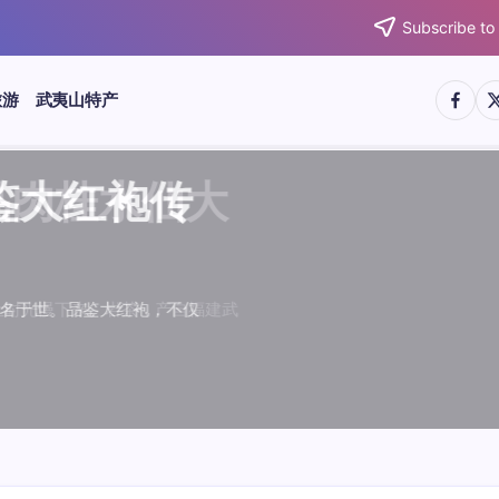
Subscribe to
https:/
htt
旅游
武夷山特产
武夷水仙
武夷肉桂
典岩茶对
肉桂水仙
桂水仙大
大红袍传
武夷水仙
武夷肉桂
典岩茶对
肉桂水仙
鉴大红袍传
品肉桂水仙大
品肉桂水仙大
品鉴大红袍传
品鉴武夷水仙
品鉴武夷肉桂
款经典岩茶对
品鉴肉桂水仙
绵长而备受茶客青睐。品
名源于香叶似肉桂，更因
所谓岩韵，是茶叶在武夷
大红袍作为岩茶代表，其
下来。岩茶，产自福建武
于世。品鉴大红袍，不仅
绵长而备受茶客青睐。品
名源于香叶似肉桂，更因
所谓岩韵，是茶叶在武夷
大红袍作为岩茶代表，其
闻名于世。品鉴大红袍，不仅
让时光慢下来。岩茶，产自福建武
，让时光慢下来。岩茶，产自福建武
花香”闻名于世。品鉴大红袍，不仅
顺滑、底蕴绵长而备受茶客青睐。品
中翘楚。其名源于香叶似肉桂，更因
闻名于世。所谓岩韵，是茶叶在武夷
桂、水仙、大红袍作为岩茶代表，其