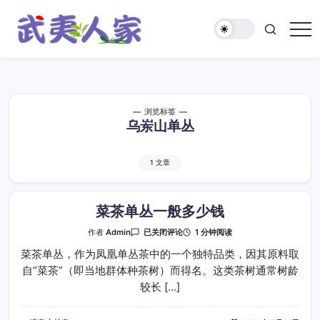
跳
至
正
武
文
夷
人
家
浏览标签
乌岽山单丛
1 文章
菜茶单丛一般多少钱
菜
1 分钟阅读
作者
Admin
已关闭评论
茶
单
菜茶单丛，作为凤凰单丛茶中的一个独特品类，因其原料取
丛
自“菜茶”（即当地群体种茶树）而得名。这类茶树通常树龄
一
般
较长 […]
多
少
钱