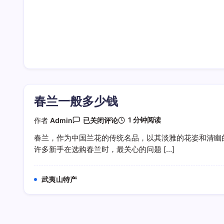
春兰一般多少钱
春
1 分钟阅读
作者
Admin
已关闭评论
兰
一
春兰，作为中国兰花的传统名品，以其淡雅的花姿和清幽
般
许多新手在选购春兰时，最关心的问题 […]
多
少
钱
武夷山特产