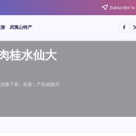
Subscribe to
https:/
htt
旅游
武夷山特产
武夷水仙
武夷肉桂
典岩茶对
肉桂水仙
桂水仙大
大红袍传
武夷水仙
武夷肉桂
典岩茶对
肉桂水仙
鉴大红袍传
品肉桂水仙大
品肉桂水仙大
品鉴大红袍传
品鉴武夷水仙
品鉴武夷肉桂
款经典岩茶对
品鉴肉桂水仙
绵长而备受茶客青睐。品
名源于香叶似肉桂，更因
所谓岩韵，是茶叶在武夷
大红袍作为岩茶代表，其
下来。岩茶，产自福建武
于世。品鉴大红袍，不仅
绵长而备受茶客青睐。品
名源于香叶似肉桂，更因
所谓岩韵，是茶叶在武夷
大红袍作为岩茶代表，其
闻名于世。品鉴大红袍，不仅
让时光慢下来。岩茶，产自福建武
，让时光慢下来。岩茶，产自福建武
花香”闻名于世。品鉴大红袍，不仅
顺滑、底蕴绵长而备受茶客青睐。品
中翘楚。其名源于香叶似肉桂，更因
闻名于世。所谓岩韵，是茶叶在武夷
桂、水仙、大红袍作为岩茶代表，其