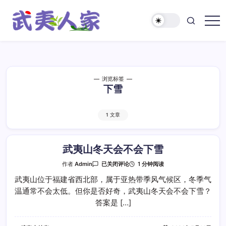
跳
至
正
武
文
夷
人
家
浏览标签
下雪
1 文章
武夷山冬天会不会下雪
武
1 分钟阅读
作者
Admin
已关闭评论
夷
山
武夷山位于福建省西北部，属于亚热带季风气候区，冬季气
冬
温通常不会太低。但你是否好奇，武夷山冬天会不会下雪？
天
会
答案是 […]
不
会
下
雪