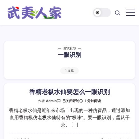
跳
至
正
武
文
夷
人
家
浏览标签
一眼识别
1 文章
香精老枞水仙要怎么一眼识别
香
1 分钟阅读
作者
Admin
已关闭评论
精
老
香精老枞水仙是近年来市场上出现的一种仿冒品，通过添加
枞
食用香精模仿老枞水仙特有的“枞味”。要一眼识别，需从干
水
仙
茶、 […]
要
怎
么
一