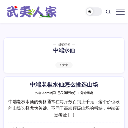
跳
至
正
武
文
夷
人
家
浏览标签
中端水仙
1 文章
中端老枞水仙怎么挑选山场
中
1 分钟阅读
作者
Admin
已关闭评论
端
老
中端老枞水仙的价格通常在每斤数百到上千元，这个价位段
枞
的山场选择尤为关键。不同于高端顶级山场的稀缺，中端茶
水
仙
更考验 […]
怎
么
挑
选