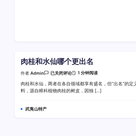
肉桂和水仙哪个更出名
肉
1 分钟阅读
作者
Admin
已关闭评论
桂
和
肉桂和水仙，两者在各自领域都享有盛名，但“出名”的定
水
料，源自樟科植物肉桂的树皮，因独 […]
仙
哪
个
更
武夷山特产
出
名