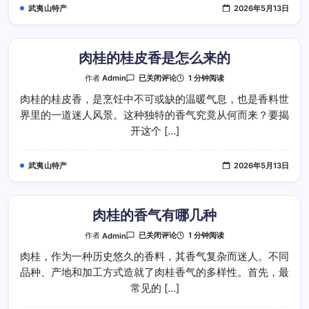
武夷山特产
2026年5月13日
肉桂的桂皮香是怎么来的
肉
1 分钟阅读
作者
Admin
已关闭评论
桂
的
肉桂的桂皮香，是烹饪中不可或缺的温暖气息，也是香料世
桂
界里的一道迷人风景。这种独特的香气究竟从何而来？要揭
皮
香
开这个 […]
是
怎
么
来
武夷山特产
2026年5月13日
的
肉桂的香气有哪几种
肉
1 分钟阅读
作者
Admin
已关闭评论
桂
的
肉桂，作为一种历史悠久的香料，其香气复杂而迷人。不同
香
品种、产地和加工方式造就了肉桂香气的多样性。首先，最
气
有
常见的 […]
哪
几
种