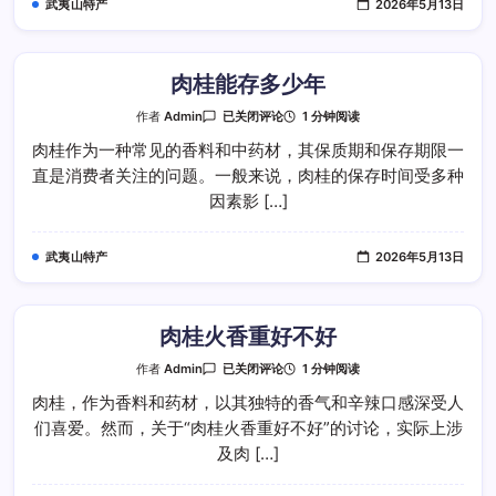
武夷山特产
2026年5月13日
喝
肉桂能存多少年
肉
1 分钟阅读
作者
Admin
已关闭评论
桂
能
肉桂作为一种常见的香料和中药材，其保质期和保存期限一
存
直是消费者关注的问题。一般来说，肉桂的保存时间受多种
多
少
因素影 […]
年
武夷山特产
2026年5月13日
肉桂火香重好不好
肉
1 分钟阅读
作者
Admin
已关闭评论
桂
火
肉桂，作为香料和药材，以其独特的香气和辛辣口感深受人
香
们喜爱。然而，关于“肉桂火香重好不好”的讨论，实际上涉
重
好
及肉 […]
不
好