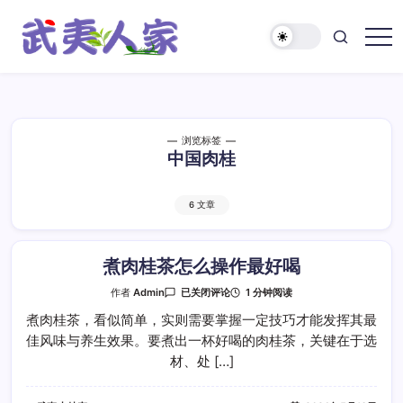
跳
至
正
武
文
夷
人
家
浏览标签
中国肉桂
6 文章
煮肉桂茶怎么操作最好喝
煮
1 分钟阅读
作者
Admin
已关闭评论
肉
桂
煮肉桂茶，看似简单，实则需要掌握一定技巧才能发挥其最
茶
佳风味与养生效果。要煮出一杯好喝的肉桂茶，关键在于选
怎
么
材、处 […]
操
作
最
好