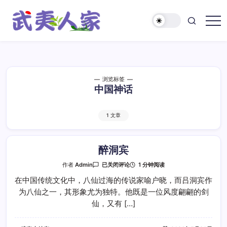
跳
至
正
武
文
夷
人
家
浏览标签
中国神话
1 文章
醉洞宾
醉
1 分钟阅读
作者
Admin
已关闭评论
洞
宾
在中国传统文化中，八仙过海的传说家喻户晓，而吕洞宾作
为八仙之一，其形象尤为独特。他既是一位风度翩翩的剑
仙，又有 […]