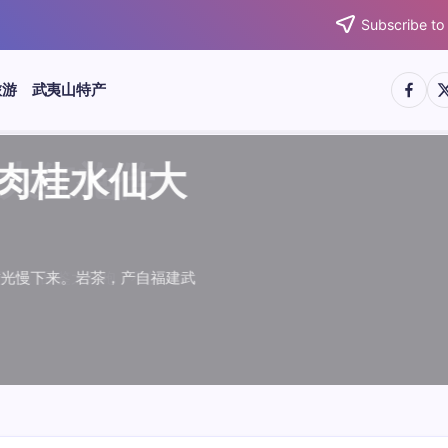
Subscribe to
https:/
htt
旅游
武夷山特产
武夷水仙
武夷肉桂
典岩茶对
肉桂水仙
桂水仙大
大红袍传
武夷水仙
武夷肉桂
典岩茶对
肉桂水仙
鉴大红袍传
品肉桂水仙大
品肉桂水仙大
品鉴大红袍传
品鉴武夷水仙
品鉴武夷肉桂
款经典岩茶对
品鉴肉桂水仙
绵长而备受茶客青睐。品
名源于香叶似肉桂，更因
所谓岩韵，是茶叶在武夷
大红袍作为岩茶代表，其
下来。岩茶，产自福建武
于世。品鉴大红袍，不仅
绵长而备受茶客青睐。品
名源于香叶似肉桂，更因
所谓岩韵，是茶叶在武夷
大红袍作为岩茶代表，其
闻名于世。品鉴大红袍，不仅
让时光慢下来。岩茶，产自福建武
，让时光慢下来。岩茶，产自福建武
花香”闻名于世。品鉴大红袍，不仅
顺滑、底蕴绵长而备受茶客青睐。品
中翘楚。其名源于香叶似肉桂，更因
闻名于世。所谓岩韵，是茶叶在武夷
桂、水仙、大红袍作为岩茶代表，其