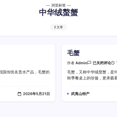
浏览标签
中华绒螯蟹
2 文章
毛蟹
毛
作者
Admin
已关闭评论
蟹
我国传统名贵水产品，毛蟹的
毛蟹，又称中华绒螯蟹，是
秋季餐桌上的珍馐，更承载着深
2026年5月21日
武夷山特产