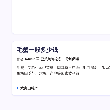
毛蟹一般多少钱
毛
1 分钟阅读
作者
Admin
已关闭评论
蟹
一
毛蟹，又称中华绒螯蟹，因其螯足密布绒毛而得名。作为
般
价格因季节、规格、产地等因素波动较 […]
多
少
钱
武夷山特产