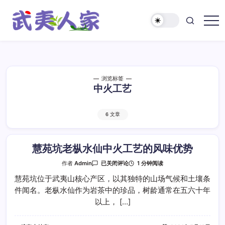
跳
至
正
武
文
夷
人
家
浏览标签
中火工艺
6 文章
慧苑坑老枞水仙中火工艺的风味优势
慧
1 分钟阅读
作者
Admin
已关闭评论
苑
坑
慧苑坑位于武夷山核心产区，以其独特的山场气候和土壤条
老
件闻名。老枞水仙作为岩茶中的珍品，树龄通常在五六十年
枞
水
以上， […]
仙
中
火
工