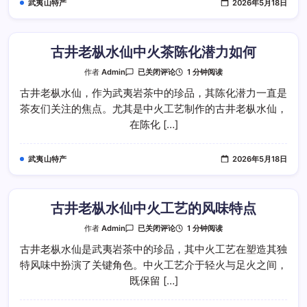
武夷山特产
2026年5月18日
艺
的
风
味
优
势
古井老枞水仙中火茶陈化潜力如何
古
1 分钟阅读
作者
Admin
已关闭评论
井
老
古井老枞水仙，作为武夷岩茶中的珍品，其陈化潜力一直是
枞
茶友们关注的焦点。尤其是中火工艺制作的古井老枞水仙，
水
仙
在陈化 […]
中
火
茶
陈
武夷山特产
2026年5月18日
化
潜
力
如
何
古井老枞水仙中火工艺的风味特点
古
1 分钟阅读
作者
Admin
已关闭评论
井
老
古井老枞水仙是武夷岩茶中的珍品，其中火工艺在塑造其独
枞
特风味中扮演了关键角色。中火工艺介于轻火与足火之间，
水
仙
既保留 […]
中
火
工