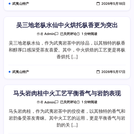
艺
武夷山特产
2026年5月18日
的
风
味
特
点
吴三地老枞水仙中火烘托枞香更为突出
吴
1 分钟阅读
作者
Admin
已关闭评论
三
地
吴三地老枞水仙，作为武夷岩茶中的珍品，以其独特的枞香
老
和醇厚口感深受茶友喜爱。其中，中火烘焙的工艺更是将枞
枞
水
香烘托 […]
仙
中
火
烘
武夷山特产
2026年5月17日
托
枞
香
更
为
突
马头岩肉桂中火工艺平衡香气与岩韵表现
出
马
1 分钟阅读
作者
Admin
已关闭评论
头
岩
马头岩肉桂，作为武夷岩茶中的佼佼者，以其独特的香气和
肉
岩韵备受茶友青睐。其中火工艺的运用，更是平衡香气与岩
桂
中
韵的关 […]
火
工
艺