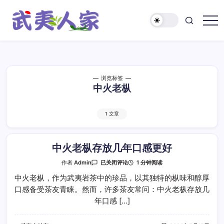
跳
至
正
武
文
夷
人
家
浏览标签
中火老枞
1 文章
中火老枞存放几年口感更好
中
1 分钟阅读
作者
Admin
已关闭评论
火
老
中火老枞，作为武夷岩茶中的珍品，以其独特的枞味和醇厚
枞
口感备受茶友青睐。然而，许多茶友常问：中火老枞存放几
存
放
年口感 […]
几
年
口
感