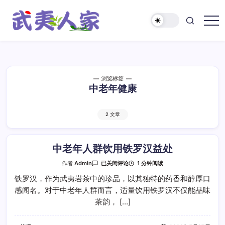
跳
至
正
武
文
夷
人
家
浏览标签
中老年健康
2 文章
中老年人群饮用铁罗汉益处
中
1 分钟阅读
作者
Admin
已关闭评论
老
年
铁罗汉，作为武夷岩茶中的珍品，以其独特的药香和醇厚口
人
感闻名。对于中老年人群而言，适量饮用铁罗汉不仅能品味
群
饮
茶韵， […]
用
铁
罗
汉