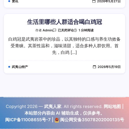
资讯
2026年5月27日
益
处
生活里哪些人群适合喝白鸡冠
生
1 分钟阅读
作者
Admin
已关闭评论
活
里
白鸡冠是武夷岩茶中的珍品，以其独特的口感与养生功效备
哪
受青睐。其茶性温和，滋味清甜，适合多种人群饮用。首
些
人
先，白鸡 […]
群
适
合
喝
武夷山特产
2026年5月19日
白
鸡
冠
Copyright 2026 —
武夷人家
. All rights reserved.
网站地图
|
本站部分内容由 AI 辅助生成，仅供参考。
闽ICP备11008655号-7
|
闽公网安备35078202000135号