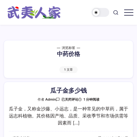
跳
至
正
武
文
夷
人
家
浏览标签
中药价格
1 文章
瓜子金多少钱
瓜
1 分钟阅读
作者
Admin
已关闭评论
子
金
瓜子金，又称金沙藤、小远志，是一种常见的中草药，属于
多
远志科植物。其价格因产地、品质、采收季节和市场供需等
少
钱
因素而 […]