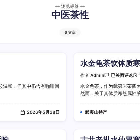
浏览标签
中医茶性
6 文章
水金龟茶饮体质
水
作者
Admin
已关闭评论
金
龟
较温和，但其中仍含有咖啡因
水金龟茶，作为武夷岩茶四
茶
然而，关于其体质寒热属性的划
饮
体
质
寒
2026年5月28日
武夷山特产
热
属
性
划
分
影响
古井老枞水仙胃