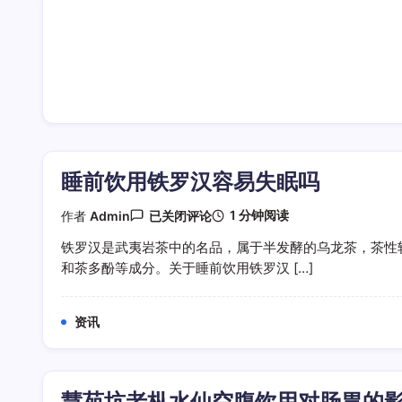
睡前饮用铁罗汉容易失眠吗
睡
1 分钟阅读
作者
Admin
已关闭评论
前
饮
铁罗汉是武夷岩茶中的名品，属于半发酵的乌龙茶，茶性
用
和茶多酚等成分。关于睡前饮用铁罗汉 […]
铁
罗
汉
容
资讯
易
失
眠
吗
慧苑坑老枞水仙空腹饮用对肠胃的