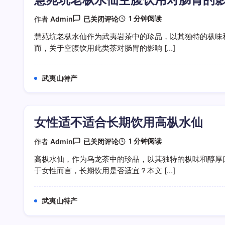
慧
1 分钟阅读
作者
Admin
已关闭评论
苑
坑
慧苑坑老枞水仙作为武夷岩茶中的珍品，以其独特的枞味
老
而，关于空腹饮用此类茶对肠胃的影响 […]
枞
水
仙
空
武夷山特产
腹
饮
用
对
肠
女性适不适合长期饮用高枞水仙
胃
的
影
女
1 分钟阅读
作者
Admin
已关闭评论
响
性
适
高枞水仙，作为乌龙茶中的珍品，以其独特的枞味和醇厚
不
于女性而言，长期饮用是否适宜？本文 […]
适
合
长
期
武夷山特产
饮
用
高