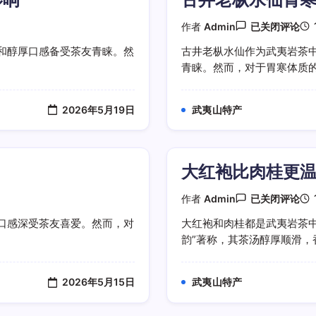
古
作者
Admin
已关闭评论
井
老
和醇厚口感备受茶友青睐。然
古井老枞水仙作为武夷岩茶
枞
青睐。然而，对于胃寒体质的人
水
仙
胃
寒
2026年5月19日
武夷山特产
体
质
适
合
饮
大红袍比肉桂更
用
吗
大
作者
Admin
已关闭评论
红
袍
口感深受茶友喜爱。然而，对
大红袍和肉桂都是武夷岩茶
比
韵”著称，其茶汤醇厚顺滑，香
肉
桂
更
温
2026年5月15日
武夷山特产
和
吗