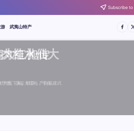
Subscribe to
https:/
htt
旅游
武夷山特产
武夷水仙
武夷肉桂
典岩茶对
肉桂水仙
桂水仙大
大红袍传
武夷水仙
武夷肉桂
典岩茶对
肉桂水仙
鉴大红袍传
品肉桂水仙大
品肉桂水仙大
品鉴大红袍传
品鉴武夷水仙
品鉴武夷肉桂
款经典岩茶对
品鉴肉桂水仙
绵长而备受茶客青睐。品
名源于香叶似肉桂，更因
所谓岩韵，是茶叶在武夷
大红袍作为岩茶代表，其
下来。岩茶，产自福建武
于世。品鉴大红袍，不仅
绵长而备受茶客青睐。品
名源于香叶似肉桂，更因
所谓岩韵，是茶叶在武夷
大红袍作为岩茶代表，其
闻名于世。品鉴大红袍，不仅
让时光慢下来。岩茶，产自福建武
，让时光慢下来。岩茶，产自福建武
花香”闻名于世。品鉴大红袍，不仅
顺滑、底蕴绵长而备受茶客青睐。品
中翘楚。其名源于香叶似肉桂，更因
闻名于世。所谓岩韵，是茶叶在武夷
桂、水仙、大红袍作为岩茶代表，其