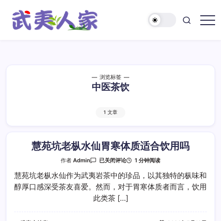
跳
至
正
武
文
夷
人
家
浏览标签
中医茶饮
1 文章
慧苑坑老枞水仙胃寒体质适合饮用吗
慧
1 分钟阅读
作者
Admin
已关闭评论
苑
坑
慧苑坑老枞水仙作为武夷岩茶中的珍品，以其独特的枞味和
老
醇厚口感深受茶友喜爱。然而，对于胃寒体质者而言，饮用
枞
水
此类茶 […]
仙
胃
寒
体