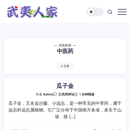
跳
至
正
武
文
夷
人
家
浏览标签
中医药
2 文章
瓜子金
瓜
1 分钟阅读
作者
Admin
已关闭评论
子
金
瓜子金，又名金沙藤、小远志，是一种常见的中草药，属于
远志科远志属植物。它广泛分布于中国南方各省，多生于山
坡、路 […]