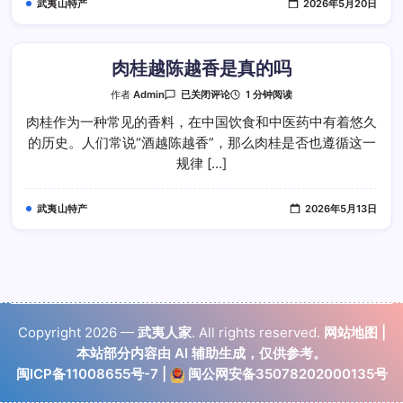
武夷山特产
2026年5月20日
肉桂越陈越香是真的吗
肉
1 分钟阅读
作者
Admin
已关闭评论
桂
越
肉桂作为一种常见的香料，在中国饮食和中医药中有着悠久
陈
的历史。人们常说“酒越陈越香”，那么肉桂是否也遵循这一
越
香
规律 […]
是
真
的
吗
武夷山特产
2026年5月13日
Copyright 2026 —
武夷人家
. All rights reserved.
网站地图
|
本站部分内容由 AI 辅助生成，仅供参考。
闽ICP备11008655号-7
|
闽公网安备35078202000135号