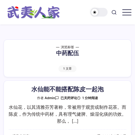
跳
至
正
武
文
夷
人
家
浏览标签
中药配伍
1 文章
水仙能不能搭配陈皮一起泡
水
1 分钟阅读
作者
Admin
已关闭评论
仙
能
水仙花，以其清雅芬芳著称，常被用于观赏或制作花茶。而
不
陈皮，作为传统中药材，具有理气健脾、燥湿化痰的功效。
能
搭
那么， […]
配
陈
皮
一