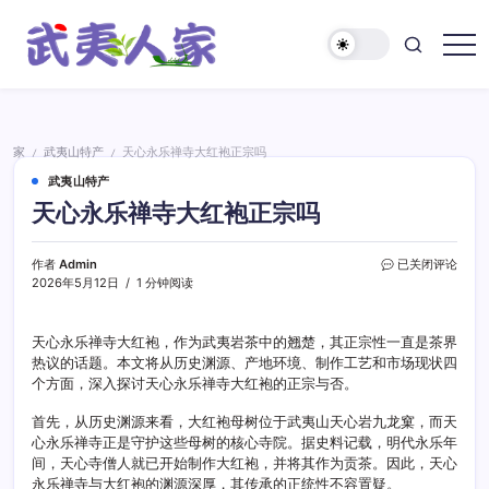
跳
至
正
武
文
夷
人
家
家
武夷山特产
天心永乐禅寺大红袍正宗吗
/
/
武夷山特产
天心永乐禅寺大红袍正宗吗
天
作者
Admin
已关闭评论
心
2026年5月12日
1 分钟阅读
永
乐
禅
天心永乐禅寺大红袍，作为武夷岩茶中的翘楚，其正宗性一直是茶界
寺
热议的话题。本文将从历史渊源、产地环境、制作工艺和市场现状四
大
个方面，深入探讨天心永乐禅寺大红袍的正宗与否。
红
袍
首先，从历史渊源来看，大红袍母树位于武夷山天心岩九龙窠，而天
正
心永乐禅寺正是守护这些母树的核心寺院。据史料记载，明代永乐年
宗
间，天心寺僧人就已开始制作大红袍，并将其作为贡茶。因此，天心
吗
永乐禅寺与大红袍的渊源深厚，其传承的正统性不容置疑。