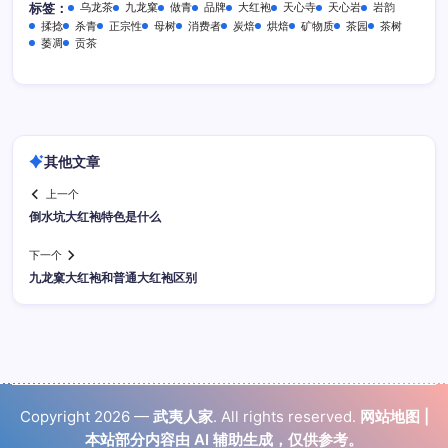
乌龙茶
九龙窠
做青
品牌
大红袍
天心寺
天心岩
岩韵
标签：
揉捻
杀青
正宗性
母树
消费者
炭焙
烘焙
矿物质
茶园
茶树
萎凋
贡茶
其他文章
上一个
倒水坑大红袍特色是什么
下一个
九龙窠大红袍和普通大红袍区别
Copyright 2026 —
武夷人家
. All rights reserved.
网站地图
|
本站部分内容由 AI 辅助生成，仅供参考。