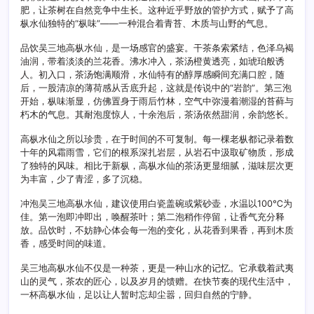
肥，让茶树在自然竞争中生长。这种近乎野放的管护方式，赋予了高
枞水仙独特的“枞味”——一种混合着青苔、木质与山野的气息。
品饮吴三地高枞水仙，是一场感官的盛宴。干茶条索紧结，色泽乌褐
油润，带着淡淡的兰花香。沸水冲入，茶汤橙黄透亮，如琥珀般诱
人。初入口，茶汤饱满顺滑，水仙特有的醇厚感瞬间充满口腔，随
后，一股清凉的薄荷感从舌底升起，这就是传说中的“岩韵”。第三泡
开始，枞味渐显，仿佛置身于雨后竹林，空气中弥漫着潮湿的苔藓与
朽木的气息。其耐泡度惊人，十余泡后，茶汤依然甜润，余韵悠长。
高枞水仙之所以珍贵，在于时间的不可复制。每一棵老枞都记录着数
十年的风霜雨雪，它们的根系深扎岩层，从岩石中汲取矿物质，形成
了独特的风味。相比于新枞，高枞水仙的茶汤更显细腻，滋味层次更
为丰富，少了青涩，多了沉稳。
冲泡吴三地高枞水仙，建议使用白瓷盖碗或紫砂壶，水温以100℃为
佳。第一泡即冲即出，唤醒茶叶；第二泡稍作停留，让香气充分释
放。品饮时，不妨静心体会每一泡的变化，从花香到果香，再到木质
香，感受时间的味道。
吴三地高枞水仙不仅是一种茶，更是一种山水的记忆。它承载着武夷
山的灵气，茶农的匠心，以及岁月的馈赠。在快节奏的现代生活中，
一杯高枞水仙，足以让人暂时忘却尘嚣，回归自然的宁静。