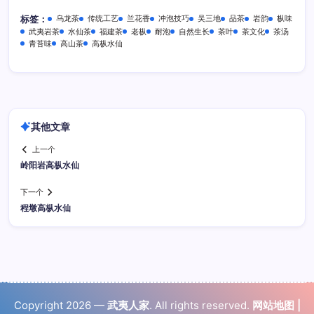
乌龙茶
传统工艺
兰花香
冲泡技巧
吴三地
品茶
岩韵
枞味
标签：
武夷岩茶
水仙茶
福建茶
老枞
耐泡
自然生长
茶叶
茶文化
茶汤
青苔味
高山茶
高枞水仙
其他文章
上一个
岭阳岩高枞水仙
下一个
程墩高枞水仙
Copyright 2026 —
武夷人家
. All rights reserved.
网站地图
|