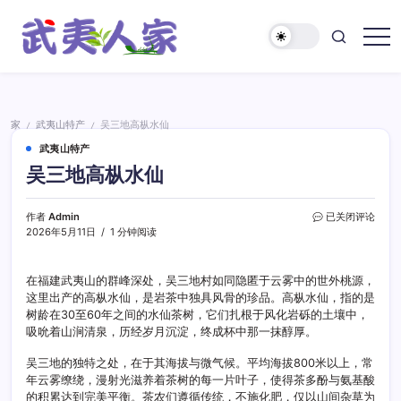
跳
至
正
武
文
夷
人
家
家
武夷山特产
吴三地高枞水仙
/
/
武夷山特产
吴三地高枞水仙
吴
作者
Admin
已关闭评论
三
2026年5月11日
1 分钟阅读
地
高
枞
在福建武夷山的群峰深处，吴三地村如同隐匿于云雾中的世外桃源，
水
这里出产的高枞水仙，是岩茶中独具风骨的珍品。高枞水仙，指的是
仙
树龄在30至60年之间的水仙茶树，它们扎根于风化岩砾的土壤中，
吸吮着山涧清泉，历经岁月沉淀，终成杯中那一抹醇厚。
吴三地的独特之处，在于其海拔与微气候。平均海拔800米以上，常
年云雾缭绕，漫射光滋养着茶树的每一片叶子，使得茶多酚与氨基酸
的积累达到完美平衡。茶农们遵循传统，不施化肥，仅以山间杂草为