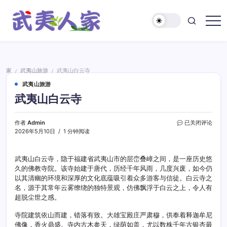
跳
至
正
武
文
夷
人
家
家
武夷山旅游
武夷山白云寺
/
/
武夷山旅游
武夷山白云寺
武
作者
Admin
已关闭评论
夷
2026年5月10日
1 分钟阅读
山
白
云
武夷山白云寺，隐于福建省武夷山市的层峦叠嶂之间，是一座历史悠
寺
久的佛教寺院。该寺始建于唐代，历经千年风雨，几度兴废，如今仍
以其清幽的环境和深厚的文化底蕴吸引着众多游客与信徒。白云寺之
名，源于其常年云雾缭绕的独特景观，仿佛飘浮于白云之上，令人有
超脱尘世之感。
寺院建筑依山而建，错落有致。大雄宝殿庄严肃穆，供奉着释迦牟尼
佛像，香火鼎盛。寺内古木参天，绿荫如盖，尤以数株千年古银杏最