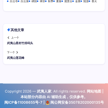
白云寺
白云泉
碑刻
禅宗
秋季
素食
观景台
金黄
陆游
香火
其他文章
上一个
武夷山星村竹排码头
下一个
武夷山莲花峰
Copyright 2026 —
武夷人家
. All rights reserved.
网站地图
|
本站部分内容由 AI 辅助生成，仅供参考。
闽ICP备11008655号-7
|
闽公网安备35078202000135号