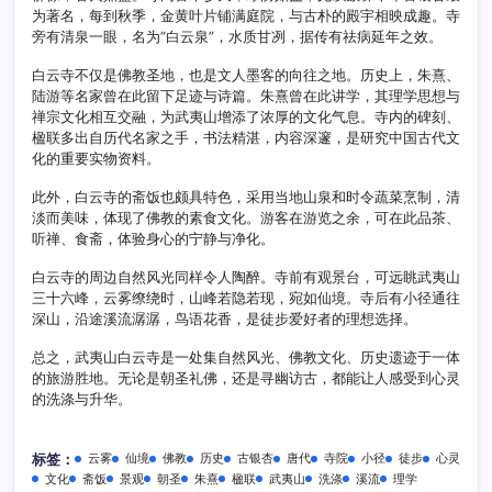
为著名，每到秋季，金黄叶片铺满庭院，与古朴的殿宇相映成趣。寺
旁有清泉一眼，名为“白云泉”，水质甘冽，据传有祛病延年之效。
白云寺不仅是佛教圣地，也是文人墨客的向往之地。历史上，朱熹、
陆游等名家曾在此留下足迹与诗篇。朱熹曾在此讲学，其理学思想与
禅宗文化相互交融，为武夷山增添了浓厚的文化气息。寺内的碑刻、
楹联多出自历代名家之手，书法精湛，内容深邃，是研究中国古代文
化的重要实物资料。
此外，白云寺的斋饭也颇具特色，采用当地山泉和时令蔬菜烹制，清
淡而美味，体现了佛教的素食文化。游客在游览之余，可在此品茶、
听禅、食斋，体验身心的宁静与净化。
白云寺的周边自然风光同样令人陶醉。寺前有观景台，可远眺武夷山
三十六峰，云雾缭绕时，山峰若隐若现，宛如仙境。寺后有小径通往
深山，沿途溪流潺潺，鸟语花香，是徒步爱好者的理想选择。
总之，武夷山白云寺是一处集自然风光、佛教文化、历史遗迹于一体
的旅游胜地。无论是朝圣礼佛，还是寻幽访古，都能让人感受到心灵
的洗涤与升华。
云雾
仙境
佛教
历史
古银杏
唐代
寺院
小径
徒步
心灵
标签：
文化
斋饭
景观
朝圣
朱熹
楹联
武夷山
洗涤
溪流
理学