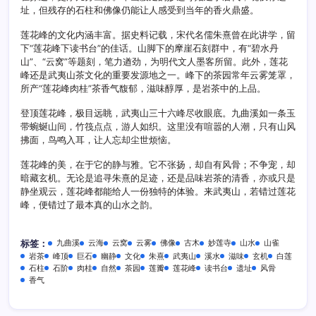
址，但残存的石柱和佛像仍能让人感受到当年的香火鼎盛。
莲花峰的文化内涵丰富。据史料记载，宋代名儒朱熹曾在此讲学，留
下“莲花峰下读书台”的佳话。山脚下的摩崖石刻群中，有“碧水丹
山”、“云窝”等题刻，笔力遒劲，为明代文人墨客所留。此外，莲花
峰还是武夷山茶文化的重要发源地之一。峰下的茶园常年云雾笼罩，
所产“莲花峰肉桂”茶香气馥郁，滋味醇厚，是岩茶中的上品。
登顶莲花峰，极目远眺，武夷山三十六峰尽收眼底。九曲溪如一条玉
带蜿蜒山间，竹筏点点，游人如织。这里没有喧嚣的人潮，只有山风
拂面，鸟鸣入耳，让人忘却尘世烦恼。
莲花峰的美，在于它的静与雅。它不张扬，却自有风骨；不争宠，却
暗藏玄机。无论是追寻朱熹的足迹，还是品味岩茶的清香，亦或只是
静坐观云，莲花峰都能给人一份独特的体验。来武夷山，若错过莲花
峰，便错过了最本真的山水之韵。
九曲溪
云海
云窝
云雾
佛像
古木
妙莲寺
山水
山雀
标签：
岩茶
峰顶
巨石
幽静
文化
朱熹
武夷山
溪水
滋味
玄机
白莲
石柱
石阶
肉桂
自然
茶园
莲瓣
莲花峰
读书台
遗址
风骨
香气