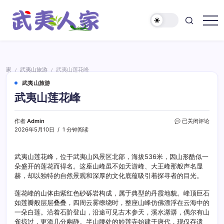
跳
至
正
武
文
夷
人
家
家
武夷山旅游
武夷山莲花峰
/
/
武夷山旅游
武夷山莲花峰
武
作者
Admin
已关闭评论
夷
2026年5月10日
1 分钟阅读
山
莲
花
武夷山莲花峰，位于武夷山风景区北部，海拔536米，因山形酷似一
峰
朵盛开的莲花而得名。这座山峰虽不如天游峰、大王峰那般声名显
赫，却以独特的自然景观和深厚的文化底蕴吸引着探寻者的目光。
莲花峰的山体由紫红色砂砾岩构成，属于典型的丹霞地貌。峰顶巨石
如莲瓣般层层叠叠，四周云雾缭绕时，整座山峰仿佛漂浮在云海中的
一朵白莲。沿着石阶登山，沿途可见古木参天，溪水潺潺，偶尔有山
雀掠过，更添几分幽静。半山腰处的妙莲寺始建于唐代，现仅存遗