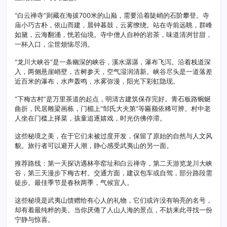
“白云禅寺”则藏在海拔700米的山巅，需要沿着陡峭的石阶攀登。寺
庙小巧古朴，依山而建，晨钟暮鼓，云雾缭绕。站在寺前远眺，群峰
如黛，云海翻涌，恍若仙境。寺中僧人自种的岩茶，味道清冽甘甜，
一杯入口，尘世烦恼尽消。
“龙川大峡谷”是一条幽深的峡谷，溪水潺潺，瀑布飞泻。沿着栈道深
入，两侧悬崖峭壁，古树参天，空气湿润清新。峡谷尽头是一道落差
近百米的瀑布，水声轰鸣，水雾弥漫，阳光下彩虹隐现。
“下梅古村”是万里茶道的起点，明清古建筑保存完好。青石板路蜿蜒
曲折，民居雕梁画栋，门楣上“邹氏大夫第”等匾额依稀可辨。村中老
人坐在门槛上择菜，孩童追逐嬉戏，时光仿佛停滞。
这些秘境之美，在于它们未被过度开发，保留了原始的自然与人文风
貌。旅行者可以避开人潮，静心感受武夷山的另一面。
推荐路线：第一天探访遇林亭窑址和白云禅寺，第二天游览龙川大峡
谷，第三天漫步下梅古村。交通方面，建议包车或自驾，部分路段需
徒步。最佳季节是春秋两季，气候宜人。
这些秘境是武夷山馈赠给有心人的礼物，它们或许没有响亮的名号，
却有着最纯粹的美。当你厌倦了人山人海的景点，不妨来此寻找一份
宁静与惊喜。