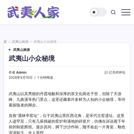
跳
至
正
武
文
夷
人
家
家
武夷山旅游
武夷山小众秘境
/
/
武夷山旅游
武夷山小众秘境
武
作者
Admin
已关闭评论
夷
2026年5月10日
1 分钟阅读
山
小
众
武夷山以其秀丽的丹霞地貌和深厚的茶文化闻名于世，但除了天游
秘
峰、九曲溪等热门景点，这里还藏着许多鲜为人知的小众秘境，等待
境
着探险者的脚步。
首推“遇林亭窑址”，位于武夷山景区西北角，是宋代古窑遗址。这里
人迹罕至，只有几座残破的窑炉和满地的碎瓷片，仿佛在诉说着千年
前的制瓷辉煌。漫步其间，脚下沙沙作响，随手捡起一片青瓷，釉色
温润如玉，令人遐想。