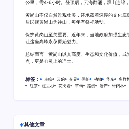
公里，需4-6小时。登顶后，云海翻涌，群山连绵
黄岗山不仅自然景观壮美，还承载着深厚的文化底
居民视黄岗山为神山，每年有祭祀活动。
保护黄岗山至关重要。近年来，当地政府加强生态
让这座高峰永葆原始魅力。
总结而言，黄岗山以其高度、生态和文化价值，成
点，更是心灵上的净土。
标签：
主峰
云豹
交界
保护
动物
华东
多样
红茶
红豆杉
花岗岩
草甸
路线
遗产
针阔林
其他文章