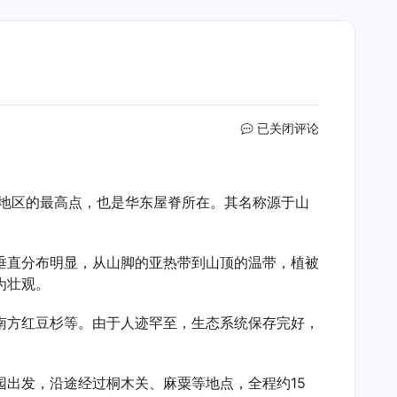
武
已关闭评论
夷
山
最
南地区的最高点，也是华东屋脊所在。其名称源于山
高
峰
垂直分布明显，从山脚的亚热带到山顶的温带，植被
为壮观。
南方红豆杉等。由于人迹罕至，生态系统保存完好，
出发，沿途经过桐木关、麻粟等地点，全程约15