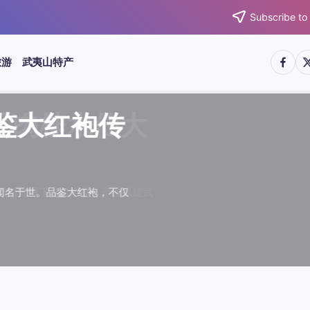
Subscribe to
https:/
htt
旅游
武夷山特产
武夷水仙
武夷肉桂
典岩茶对
肉桂水仙
桂水仙大
大红袍传
武夷水仙
武夷肉桂
典岩茶对
肉桂水仙
鉴大红袍传
品肉桂水仙大
品鉴大红袍传
品鉴武夷水仙
品鉴武夷肉桂
款经典岩茶对
品鉴肉桂水仙
品肉桂水仙大
绵长而备受茶客青睐。品
名源于香叶似肉桂，更因
所谓岩韵，是茶叶在武夷
大红袍作为岩茶代表，其
下来。岩茶，产自福建武
于世。品鉴大红袍，不仅
绵长而备受茶客青睐。品
名源于香叶似肉桂，更因
所谓岩韵，是茶叶在武夷
大红袍作为岩茶代表，其
”闻名于世。品鉴大红袍，不仅
，让时光慢下来。岩茶，产自福建武
花香”闻名于世。品鉴大红袍，不仅
顺滑、底蕴绵长而备受茶客青睐。品
中翘楚。其名源于香叶似肉桂，更因
闻名于世。所谓岩韵，是茶叶在武夷
桂、水仙、大红袍作为岩茶代表，其
，让时光慢下来。岩茶，产自福建武