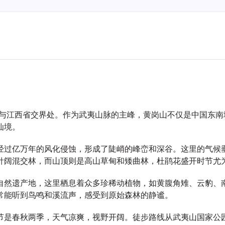
省与江西省交界处。作为武夷山脉的主峰，黄岗山不仅是中国东
仙境。
经过亿万年的风化侵蚀，形成了陡峭的峰峦和深谷。这里的气候
针阔混交林，而山顶则是高山草甸和矮曲林，杜鹃花盛开时节尤
自然遗产地，这里栖息着众多珍稀动植物，如黄腹角雉、云豹、
常能听到鸟鸣和溪流声，感受到原始森林的静谧。
节是春秋两季，天气凉爽，视野开阔。徒步路线从武夷山国家公园