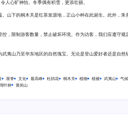
，令人心旷神怡。冬季偶有积雪，更添壮丽。
蕴。山下的桐木关是红茶发源地，正山小种在此诞生。此外，朱
管控，限制游客数量，禁止破坏环境。作为访客，我们应遵守规
为武夷山乃至华东地区的自然瑰宝。无论是登山爱好者还是自然
性
屋脊
文化
最高峰
杜鹃花
桐木关
植物
植被
武夷山
气
阔叶林
黄岗山