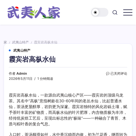
跳
至
正
武
文
夷
人
家
家
武夷山特产
霞宾岩高枞水仙
/
/
武夷山特产
霞宾岩高枞水仙
霞
作者
Admin
已关闭评论
宾
2026年5月11日
1 分钟阅读
岩
高
枞
霞宾岩高枞水仙，一款源自武夷山核心产区——霞宾岩的顶级乌龙
水
茶。其名中“高枞”意指树龄在30-60年间的老丛水仙，比起普通水
仙
仙，茶汤更显醇厚，岩韵更为深邃。霞宾岩独特的风化岩砾土壤，赋
予茶叶丰富的矿物质，而高枞水仙的叶片肥厚，内含物质极为丰沛，
经传统炭焙工艺后，呈现出标志性的“枞味”——一种融合了青苔、木
质与粽叶香的复合气息。
入口时，茶汤顺滑如丝，水中香沉稳而内敛，初为兰花香，继而转为