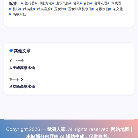
兰花香
冲泡方法
山场气韵
岩茶
岩韵
岩骨花香
木质香
标签：
枞味
武夷山
武夷岩茶
玉女峰
玉女峰高枞水仙
老枞水仙
茶文化
高枞水仙
其他文章
上一个
大王峰高枞水仙
下一个
马枕峰高枞水仙
Copyright 2026 —
武夷人家
. All rights reserved.
网站地图
|
本站部分内容由 AI 辅助生成，仅供参考。