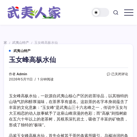
跳
至
正
武
文
夷
人
家
家
武夷山特产
玉女峰高枞水仙
/
/
武夷山特产
玉女峰高枞水仙
玉
作者
Admin
已关闭评论
女
2026年5月11日
1 分钟阅读
峰
高
枞
玉女峰高枞水仙，一款源自武夷山核心产区的岩茶珍品，以其独特的
水
山场气韵和醇厚滋味，在茶界享有盛名。这款茶的名字本身就蕴含了
仙
丰富的文化意象：“玉女峰”是武夷山三十六名峰之一，传说中玉女与
大王相恋的动人故事赋予了这座山峰浪漫的色彩；而“高枞”则指树龄
在五六十年以上的老茶树，其根系深扎岩土，吸收了丰富的矿物质，
形成了独特的“枞味”。
品鉴玉女峰高枞水仙，首先会被其干茶的条索所吸引。乌褐油润的条