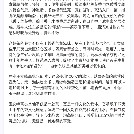
索紧结匀整，轻轻一嗅，便能感受到一股清幽的兰花香与木质香交织
的复合气息。冲泡后，汤色橙黄透亮，宛如琥珀。茶汤入口，第一感
觉便是醇厚顺滑，仿佛丝绸般在舌尖流淌。随之而来的是强烈的岩骨
花香，兰花香、粽叶香、木质香层层递进，在口腔中形成丰富的层次
感。最令人难忘的是它的“喉韵”——茶汤咽下后，一股清凉甘甜的气
息从喉咙深处升起，持久不散。
这款茶的魅力不仅在于其香气和滋味，更在于其“山场气韵”。玉女峰
位于武夷山景区核心区域，四周岩壁耸立，日照时间短，湿度大，独
特的微气候环境赋予了茶叶细腻而饱满的特质。高枞水仙的茶树经过
数十年的生长，根系深入岩层，吸收了丰富的矿物质，使得茶汤中带
有一种独特的“岩韵”——这种韵味是其他茶类难以复制的。
冲泡玉女峰高枞水仙时，建议使用100℃的沸水，以白瓷盖碗或紫砂
壶为佳。第一泡快速出汤，后续每泡适当延长浸泡时间。通常可以冲
泡10泡以上，每一泡都有不同的风味变化：前几泡香气高扬，中段
茶汤醇厚，尾水则清甜甘润。
玉女峰高枞水仙不仅是一款茶，更是一种文化的载体。它承载了武夷
山千年的茶文化底蕴，体现了中国人对自然与和谐的追求。在快节奏
的现代生活中，静下心来品饮一泡高枞水仙，感受其山场气韵与时光
沉淀的滋味，无疑是一种难得的享受。