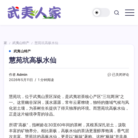
跳
至
正
武
文
夷
人
家
家
武夷山特产
慧苑坑高枞水仙
/
/
武夷山特产
慧苑坑高枞水仙
慧
作者
Admin
已关闭评论
苑
2026年5月11日
1 分钟阅读
坑
高
枞
慧苑坑，位于武夷山景区深处，是武夷岩茶核心产区“三坑两涧”之
水
一。这里幽谷深涧，溪水潺潺，常年云雾缭绕，独特的微域气候与风
仙
化岩土壤，为茶树生长提供了得天独厚的环境。而慧苑坑高枞水仙，
正是这片秘境孕育的珍品。
所谓“高枞”，指树龄在30至60年间的茶树，其根系深扎岩土，汲取
丰富的矿物养分。相比新枞，高枞水仙的茶汤更显醇厚饱满，香气层
次丰富。慧苑坑的高枞水仙，更是以“枞味”著称。这种“枞味”并非单