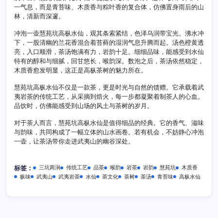
一气息，而是青苔味、木质香与粽叶香的复合体，仿佛置身雨后的山
林，清新而深邃。
冲泡一壶慧苑坑高枞水仙，观其条索紧结，色泽乌润带宝光。沸水冲
下，一股清幽的兰花香混合着苔藓的湿润气息升腾而起。汤色橙黄透
亮，入口顺滑，茶汤饱满有力，岩韵十足。细细品味，能感受到水仙
特有的醇和与细腻，回甘悠长，喉韵深。数泡之后，茶汤依然稳定，
木质香愈发明显，这正是高枞茶树的魅力所在。
慧苑坑高枞水仙不仅是一款茶，更是时光与自然的馈赠。它承载着武
夷岩茶的传统工艺，从采摘到焙火，每一步都凝聚着制茶人的心血。
品饮时，仿佛能感受到山场的风土与茶树的岁月。
对于茶人而言，慧苑坑高枞水仙是值得细品的经典。它的香气、滋味
与韵味，共同构成了一幅立体的山水画卷。若有机会，不妨静心冲泡
一壶，让茶汤带你走进武夷山的幽谷深处。
三坑两涧
传统工艺
品茶
喉韵
岩茶
岩韵
慧苑坑
木质香
标签：
枞味
武夷山
武夷岩茶
水仙
茶文化
茶树
茶汤
青苔味
高枞水仙