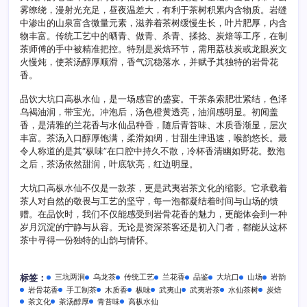
雾缭绕，漫射光充足，昼夜温差大，有利于茶树积累内含物质。岩缝
中渗出的山泉富含微量元素，滋养着茶树缓慢生长，叶片肥厚，内含
物丰富。传统工艺中的晒青、做青、杀青、揉捻、炭焙等工序，在制
茶师傅的手中被精准把控。特别是炭焙环节，需用荔枝炭或龙眼炭文
火慢炖，使茶汤醇厚顺滑，香气沉稳落水，并赋予其独特的岩骨花
香。
品饮大坑口高枞水仙，是一场感官的盛宴。干茶条索肥壮紧结，色泽
乌褐油润，带宝光。冲泡后，汤色橙黄透亮，油润感明显。初闻盖
香，是清雅的兰花香与水仙品种香，随后青苔味、木质香渐显，层次
丰富。茶汤入口醇厚饱满，柔滑如绸，甘甜生津迅速，喉韵悠长。最
令人称道的是其“枞味”在口腔中持久不散，冷杯香清幽如野花。数泡
之后，茶汤依然甜润，叶底软亮，红边明显。
大坑口高枞水仙不仅是一款茶，更是武夷岩茶文化的缩影。它承载着
茶人对自然的敬畏与工艺的坚守，每一泡都凝结着时间与山场的馈
赠。在品饮时，我们不仅能感受到岩骨花香的魅力，更能体会到一种
岁月沉淀的宁静与从容。无论是资深茶客还是初入门者，都能从这杯
茶中寻得一份独特的山韵与情怀。
三坑两涧
乌龙茶
传统工艺
兰花香
品鉴
大坑口
山场
岩韵
标签：
岩骨花香
手工制茶
木质香
枞味
武夷山
武夷岩茶
水仙茶树
炭焙
茶文化
茶汤醇厚
青苔味
高枞水仙