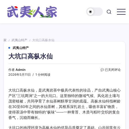
跳
至
正
武
文
夷
人
家
家
武夷山特产
大坑口高枞水仙
/
/
武夷山特产
大坑口高枞水仙
大
作者
Admin
已关闭评论
坑
2026年5月11日
1 分钟阅读
口
高
枞
大坑口高枞水仙，是武夷岩茶中极具代表性的珍品，产自武夷山核心
水
产区“三坑两涧”之一的大坑口。这里独特的微域气候、风化岩土壤与
仙
茂密植被，共同孕育了水仙茶树醇厚甘润的底蕴。高枞水仙特指树龄
在30至60年之间的水仙茶树，其根系深扎岩土，吸收丰富矿物质，
使得茶汤中带有独特的“枞味”——一种青苔、木质与粽叶交织的复合
香气，沉稳而幽长。
大坑口的地理环境为高枞水仙的优异品质奠定了基础。山谷间常年云