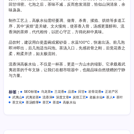
回甘绵密。七泡之后，茶味不减，反而愈发清甜，恰似山涧清泉，余
味袅袅。
制作工艺上，高枞水仙需经萎凋、做青、杀青、揉捻、烘焙等多道工
序，其中“炭焙”是关键。文火慢炖，使茶香入骨，汤感更显醇和。流
香涧的茶师，代代相传，以匠心守正，方得此杯中真味。
品饮时，建议用白瓷盖碗或紫砂壶，水温100°C，快速出汤。前几泡
即冲即出，后几泡适当闷泡。茶汤入口，先感岩骨之刚，后觉花香之
柔，刚柔并济，如太极流转。
流香涧高枞水仙，不仅是一杯茶，更是一方山水的缩影。它承载着武
夷岩茶的千年文脉，让我们在都市喧嚣中，也能品味自然馈赠的宁静
与力量。
SEO标签
乌龙茶
兰花香
品茶
回甘
岩骨花香
正岩产区
标签：
武夷山
武夷岩茶
流香涧
深度文章
炭焙工艺
老枞水仙
茶人
茶叶
茶文化
茶汤醇厚
茶艺
茶道
高枞水仙