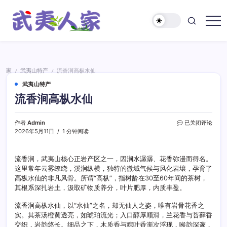
跳
至
正
武
文
夷
人
家
家
武夷山特产
流香涧高枞水仙
/
/
武夷山特产
流香涧高枞水仙
流
作者
Admin
已关闭评论
香
2026年5月11日
1 分钟阅读
涧
高
枞
流香涧，武夷山核心正岩产区之一，因涧水潺潺、花香弥漫而得名。
水
这里常年云雾缭绕，溪涧纵横，独特的微域气候与风化岩壤，孕育了
仙
高枞水仙的非凡风骨。所谓“高枞”，指树龄在30至60年间的茶树，
其根系深扎岩土，汲取矿物质养分，叶片肥厚，内质丰盈。
流香涧高枞水仙，以“水仙”之名，却无仙人之姿，唯有岩骨花香之
实。其茶汤橙黄透亮，如琥珀流光；入口醇厚顺滑，兰花香与苔藓香
交织，岩韵悠长。细品之下，木质香与粽叶香渐次浮现，喉韵深邃，