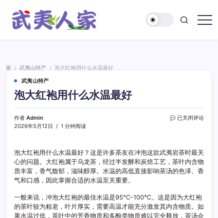
跳
至
正
武
文
夷
人
家
家
武夷山特产
泡大红袍用什么水温最好
/
/
武夷山特产
泡大红袍用什么水温最好
泡
作者
Admin
已关闭评论
大
2026年5月12日
1 分钟阅读
红
袍
用
泡大红袍用什么水温最好？这是许多茶友在冲泡这款武夷岩茶时最关
什
心的问题。大红袍属于乌龙茶，经过半发酵和炭焙工艺，茶叶内含物
么
质丰富，香气馥郁，滋味醇厚。水温的高低直接影响茶汤的色泽、香
水
气和口感，因此掌握合适的水温至关重要。
温
最
一般来说，冲泡大红袍的最佳水温是95℃-100℃。这是因为大红袍
好
的茶叶较为粗老，叶片厚实，需要高温才能充分激发其内含物质。如
果水温过低，茶叶中的芳香物质和多酚类物质难以完全释放，茶汤会