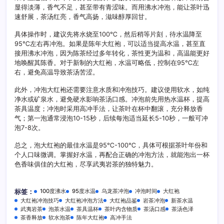
显得淡薄，香气不足，甚至带有青涩味。而用沸水冲泡，能让茶叶迅
速舒展，茶汤红亮，香气高扬，滋味醇厚回甘。
具体操作时，建议先将水烧至100℃，然后稍等片刻，待水温降至
95℃左右再冲泡。如果是陈年大红袍，可以适当提高水温，甚至直
接用沸水冲泡，因为陈茶经过多年转化，茶性更为温和，高温能更好
地唤醒其陈香。对于新制的大红袍，水温可略低，控制在95℃左
右，避免高温导致茶汤苦涩。
此外，冲泡大红袍还需要注意水质和冲泡技巧。建议使用软水，如纯
净水或矿泉水，避免硬水影响茶汤口感。冲泡前先用热水温杯，提高
茶具温度；冲泡时采用高冲手法，让茶叶在杯中翻滚，充分释放香
气；第一泡通常浸泡10-15秒，后续每泡适当延长5-10秒，一般可冲
泡7-8次。
总之，泡大红袍的最佳水温是95℃-100℃，具体可根据茶叶年份和
个人口味微调。掌握好水温，再配合正确的冲泡方法，就能泡出一杯
色香味俱佳的大红袍，尽享武夷岩茶的独特魅力。
100度沸水
95度水温
乌龙茶冲泡
冲泡时间
大红袍
标签：
大红袍冲泡技巧
大红袍冲泡方法
大红袍品鉴
岩茶冲泡
新茶水温
武夷岩茶
泡茶水温
茶具温杯
茶叶内含物质
茶汤口感
茶汤色泽
茶香释放
软水泡茶
陈年大红袍
高冲手法