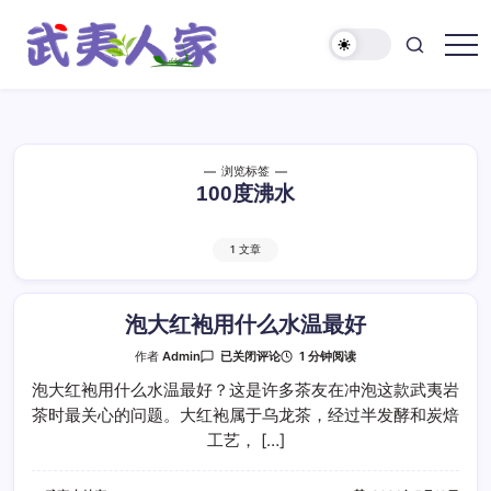
跳
至
正
武
文
夷
人
家
浏览标签
100度沸水
1 文章
泡大红袍用什么水温最好
泡
1 分钟阅读
作者
Admin
已关闭评论
大
红
泡大红袍用什么水温最好？这是许多茶友在冲泡这款武夷岩
袍
茶时最关心的问题。大红袍属于乌龙茶，经过半发酵和炭焙
用
什
工艺， […]
么
水
温
最